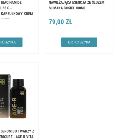
 NIACINAMIDE
NAWILŻAJĄCA ESENCJA ZE ŚLUZEM
 55 G -
ŚLIMAKA COSRX 100ML
Y KAPSUŁKOWY KREM
DICUBE
79,00 ZŁ
 KOSZYKA
DO KOSZYKA
 SERUM DO TWARZY Z
EDICUBE - AGE-R VITA