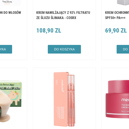
N DO WŁOSÓW
KREM NAWILŻAJĄCY Z 92% FILTRATU
KREM OCHRONNY
ZE ŚLUZU ŚLIMAKA - COSRX
SPF50+ PA+++
108,90 ZŁ
69,90 ZŁ
YKA
DO KOSZYKA
DO