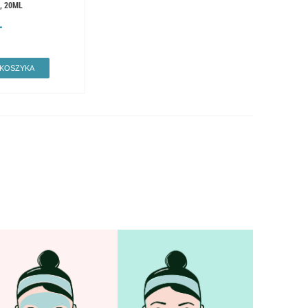
, 20ML
Ł
 KOSZYKA