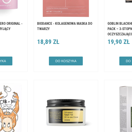
ERO ORIGINAL -
BIODANCE - KOLAGENOWA MASKA DO
GOBLIN BLACKH
MYJĄCY
TWARZY
PACK – 3-STOP
OCZYSZCZAJĄC
18,89 ZŁ
19,90 ZŁ
YKA
DO KOSZYKA
DO