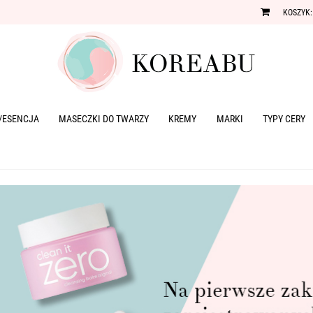
KOSZYK:
/ESENCJA
MASECZKI DO TWARZY
KREMY
MARKI
TYPY CERY