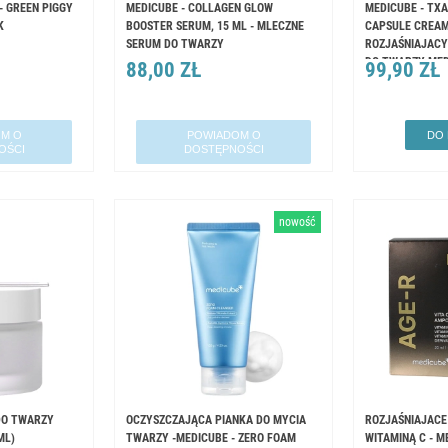
 GREEN PIGGY
MEDICUBE - COLLAGEN GLOW
MEDICUBE - TXA
K
BOOSTER SERUM, 15 ML - MLECZNE
CAPSULE CREAM,
SERUM DO TWARZY
ROZJAŚNIAJAC
DO TWARZY ME
88,00 ZŁ
99,90 ZŁ
M O
POWIADOM O
DO
OŚCI
DOSTĘPNOŚCI
nowość
​DO TWARZY
OCZYSZCZAJĄCA PIANKA DO MYCIA
ROZJAŚNIAJACE
ML)
TWARZY -MEDICUBE - ZERO FOAM
WITAMINĄ C - M