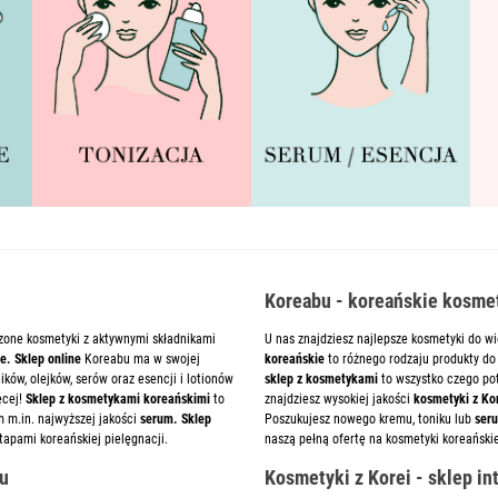
Koreabu - koreańskie kosmet
zone kosmetyki z aktywnymi składnikami
U nas znajdziesz najlepsze kosmetyki do wi
e. Sklep online
Koreabu ma w swojej
koreańskie
to różnego rodzaju produkty do 
ków, olejków, serów oraz esencji i lotionów
sklep z kosmetykami
to wszystko czego pot
ęcej!
Sklep z kosmetykami koreańskimi
to
znajdziesz wysokiej jakości
kosmetyki z Kor
m m.in. najwyższej jakości
serum. Sklep
Poszukujesz nowego kremu, toniku lub
ser
tapami koreańskiej pielęgnacji.
naszą pełną ofertę na kosmetyki koreański
bu
Kosmetyki z Korei - sklep i