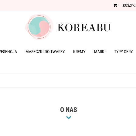
KOSZYK:
/ESENCJA
MASECZKI DO TWARZY
KREMY
MARKI
TYPY CERY
O NAS