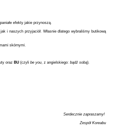
aniałe efekty jakie przynoszą.
k i naszych przyjaciół. Własnie dlatego wybraliśmy butikową
emami skórnymi.
uty oraz
BU
(czyli
be you
, z angielskiego:
bądź sobą
).
Serdecznie zapraszamy!
Zespół Koreabu