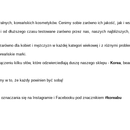
alnych, koreańskich kosmetyków. Cenimy sobie zarówno ich jakość, jak i wsp
od dłuższego czasu testowane zarówno przez nas, naszych najbliższych, ja
zarówno dla kobiet i mężczyzn w każdej kategori wiekowej i z różnymi probl
reańskie marki.
zeniu kilku słów, które odzwierciedlają duszę naszego sklepu -
Korea
, bea
ymy w to, że każdy powinien być sobą!
oznaczania się na Instagramie i Facebooku pod znacznikiem
#koreabu