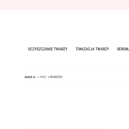
OCZYSZCZANIE TWARZY
TONIZACJA TWARZY
SERUM
»
»
Jesteś w:
INNE
NOWOŚCI