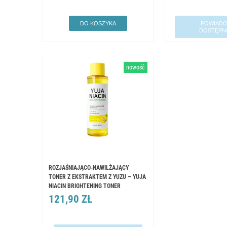
DO KOSZYKA
POWIADO
DOSTĘPN
nowość
ROZJAŚNIAJĄCO-NAWILŻAJĄCY
TONER Z EKSTRAKTEM Z YUZU – YUJA
NIACIN BRIGHTENING TONER
121,90 ZŁ