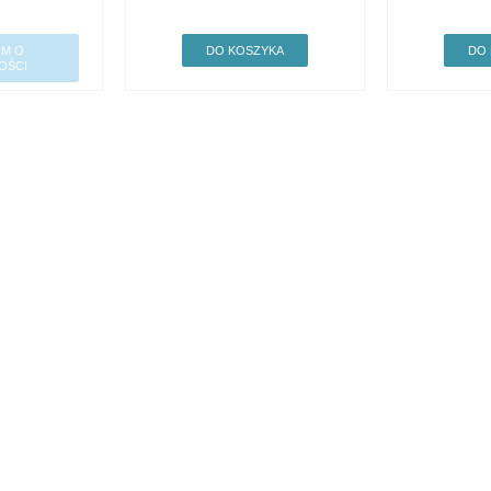
M O
DO KOSZYKA
DO
OŚCI