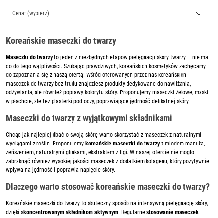
Cena: (wybierz)
Koreańskie maseczki do twarzy
Maseczki do twarzy
to jeden z niezbędnych etapów pielęgnacji skóry twarzy – nie ma
co do tego wątpliwości. Szukając prawdziwych, koreańskich kosmetyków zachęcamy
do zapoznania się z naszą ofertą! Wśród oferowanych przez nas koreańskich
maseczek do twarzy bez trudu znajdziesz produkty dedykowane do nawilżania,
odżywiania, ale również poprawy kolorytu skóry. Proponujemy maseczki żelowe, maski
w płachcie, ale też plasterki pod oczy, poprawiające jędrność delikatnej skóry.
Maseczki do twarzy z wyjątkowymi składnikami
Chcąc jak najlepiej dbać o swoją skórę warto skorzystać z maseczek z naturalnymi
wyciągami z roślin. Proponujemy
koreańskie maseczki do twarzy
z miodem manuka,
żeńszeniem, naturalnymi glinkami, ekstraktem z figi. W naszej ofercie nie mogło
zabraknąć również wysokiej jakości maseczek z dodatkiem kolagenu, który pozytywnie
wpływa na jędrność i poprawia napięcie skóry.
Dlaczego warto stosować koreańskie maseczki do twarzy?
Koreańskie maseczki do twarzy to skuteczny sposób na intensywną pielęgnację skóry,
dzięki s
koncentrowanym składnikom aktywnym
. Regularne
stosowanie maseczek