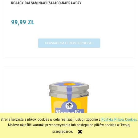
KOJĄCY BALSAM NAWILŻAJĄCO-NAPRAWCZY
99,99 ZŁ
POWIADOM O DOSTĘPNOŚCI
Strona korzysta z plików cookies w celu realizacji usług i zgodnie z
Polityką Plików Cookies
.
Możesz określić warunki przechowywania lub dostępu do plików cookies w Twojej
przeglądarce.