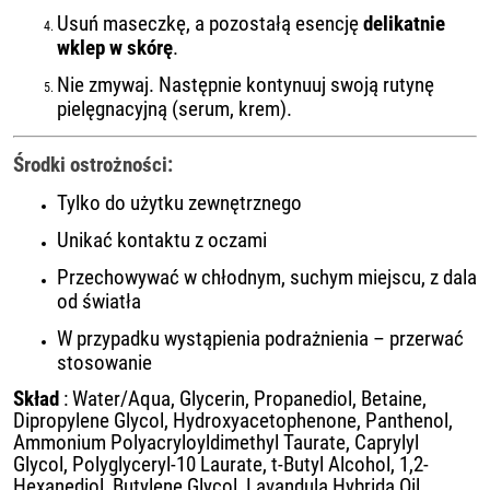
Usuń maseczkę, a pozostałą esencję
delikatnie
wklep w skórę
.
Nie zmywaj. Następnie kontynuuj swoją rutynę
pielęgnacyjną (serum, krem).
Środki ostrożności:
Tylko do użytku zewnętrznego
Unikać kontaktu z oczami
Przechowywać w chłodnym, suchym miejscu, z dala
od światła
W przypadku wystąpienia podrażnienia – przerwać
stosowanie
Skład
: Water/Aqua, Glycerin, Propanediol, Betaine,
Dipropylene Glycol, Hydroxyacetophenone, Panthenol,
Ammonium Polyacryloyldimethyl Taurate, Caprylyl
Glycol, Polyglyceryl-10 Laurate, t-Butyl Alcohol, 1,2-
Hexanediol, Butylene Glycol, Lavandula Hybrida Oil,