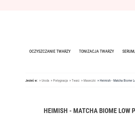
OCZYSZCZANIE TWARZY
TONIZACJA TWARZY
SERUM
»
»
»
»
»
Jesteś w:
Uroda
Pielęgnacja
Twarz
Maseczki
Heimish - Matcha Biome Lo
HEIMISH - MATCHA BIOME LOW P