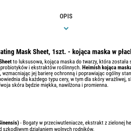
OPIS
ting Mask Sheet, 1szt. - kojąca maska w płac
Sheet
to luksusowa, kojąca maska do twarzy, która została s
probiotyków i ekstraktów roślinnych.
Heimish kojąca maska
zmacniając jej barierę ochronną i poprawiając ogólny stan c
owiednia dla każdego typu cery, w tym dla skóry wrażliwej, s
Twoja skóra będzie miękka, nawilżona i promienna.
 Sinensis)
- Bogaty w przeciwutleniacze, ekstrakt z zielonej h
ed szkodliwym działaniem wolnych rodników.