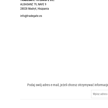
TRADEGATE TO EUROPE S.L.
ALBASANZ 79, NAVE 9
28028 Madryt, Hiszpania
info@tradegate.es
Podaj swój adres e-mail, jeżeli chcesz otrzymywać inform