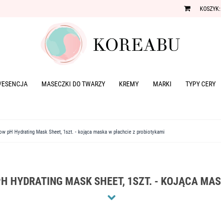
KOSZYK:
/ESENCJA
MASECZKI DO TWARZY
KREMY
MARKI
TYPY CERY
w pH Hydrating Mask Sheet, 1szt. - kojąca maska w płachcie z probiotykami
H HYDRATING MASK SHEET, 1SZT. - KOJĄCA MA