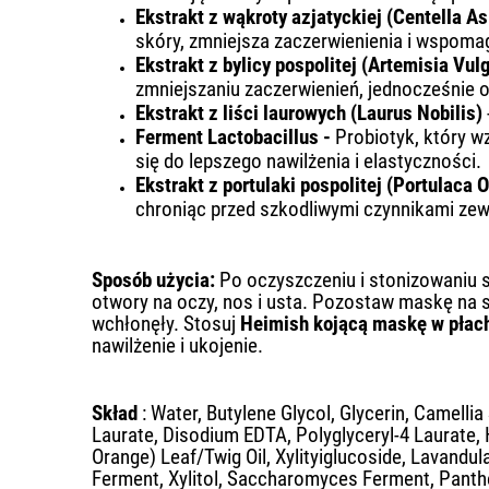
Ekstrakt z wąkroty azjatyckiej (Centella As
skóry, zmniejsza zaczerwienienia i wspoma
Ekstrakt z bylicy pospolitej (Artemisia Vul
zmniejszaniu zaczerwienień, jednocześnie 
Ekstrakt z liści laurowych (Laurus Nobilis)
Ferment Lactobacillus -
Probiotyk, który wz
się do lepszego nawilżenia i elastyczności.
Ekstrakt z portulaki pospolitej (Portulaca 
chroniąc przed szkodliwymi czynnikami zew
Sposób użycia:
Po oczyszczeniu i stonizowaniu s
otwory na oczy, nos i usta. Pozostaw maskę na skó
wchłonęły. Stosuj
Heimish kojącą maskę w płach
nawilżenie i ukojenie.
Skład
: Water, Butylene Glycol, Glycerin, Camellia
Laurate, Disodium EDTA, Polyglyceryl-4 Laurate, 
Orange) Leaf/Twig Oil, Xylityiglucoside, Lavandula
Ferment, Xylitol, Saccharomyces Ferment, Panthe