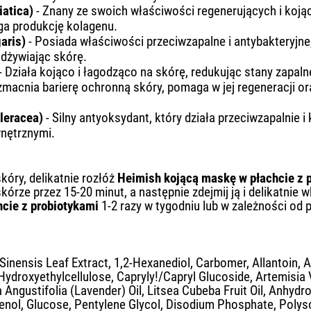
iatica)
- Znany ze swoich właściwości regenerujących i koj
ga produkcję kolagenu.
garis)
- Posiada właściwości przeciwzapalne i antybakteryjne
odżywiając skórę.
- Działa kojąco i łagodząco na skórę, redukując stany zapaln
macnia barierę ochronną skóry, pomaga w jej regeneracji ora
Oleracea)
- Silny antyoksydant, który działa przeciwzapalnie
nętrznymi.
kóry, delikatnie rozłóż
Heimish kojącą maskę w płachcie z 
rze przez 15-20 minut, a następnie zdejmij ją i delikatnie w
cie z probiotykami
1-2 razy w tygodniu lub w zależności od 
 Sinensis Leaf Extract, 1,2-Hexanediol, Carbomer, Allantoin, A
Hydroxyethylcellulose, Capryly!/Capryl Glucoside, Artemisia V
 Angustifolia (Lavender) Oil, Litsea Cubeba Fruit Oil, Anhydro
nol, Glucose, Pentylene Glycol, Disodium Phosphate, Polyso