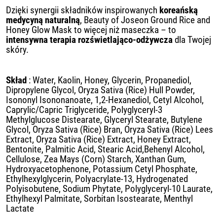
Dzięki synergii składników inspirowanych
koreańską
medycyną naturalną
, Beauty of Joseon Ground Rice and
Honey Glow Mask to więcej niż maseczka – to
intensywna terapia rozświetlająco-odżywcza
dla Twojej
skóry.
Skład
: Water, Kaolin, Honey, Glycerin, Propanediol,
Dipropylene Glycol, Oryza Sativa (Rice) Hull Powder,
Isononyl Isononanoate, 1,2-Hexanediol, Cetyl Alcohol,
Caprylic/Capric Triglyceride, Polyglyceryl-3
Methylglucose Distearate, Glyceryl Stearate, Butylene
Glycol, Oryza Sativa (Rice) Bran, Oryza Sativa (Rice) Lees
Extract, Oryza Sativa (Rice) Extract, Honey Extract,
Bentonite, Palmitic Acid, Stearic Acid,Behenyl Alcohol,
Cellulose, Zea Mays (Corn) Starch, Xanthan Gum,
Hydroxyacetophenone, Potassium Cetyl Phosphate,
Ethylhexylglycerin, Polyacrylate-13, Hydrogenated
Polyisobutene, Sodium Phytate, Polyglyceryl-10 Laurate,
Ethylhexyl Palmitate, Sorbitan Isostearate, Menthyl
Lactate