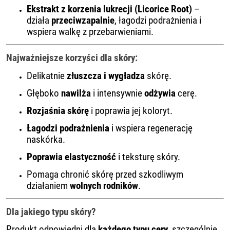
Ekstrakt z korzenia lukrecji (Licorice Root)
–
działa
przeciwzapalnie
, łagodzi podrażnienia i
wspiera walkę z przebarwieniami.
Najważniejsze korzyści dla skóry:
Delikatnie
złuszcza i wygładza
skórę.
Głęboko
nawilża
i intensywnie
odżywia
cerę.
Rozjaśnia skórę
i poprawia jej koloryt.
Łagodzi podrażnienia
i wspiera regenerację
naskórka.
Poprawia elastyczność
i teksturę skóry.
Pomaga chronić skórę przed szkodliwym
działaniem
wolnych rodników
.
Dla jakiego typu skóry?
Produkt odpowiedni dla
każdego typu cery
, szczególnie