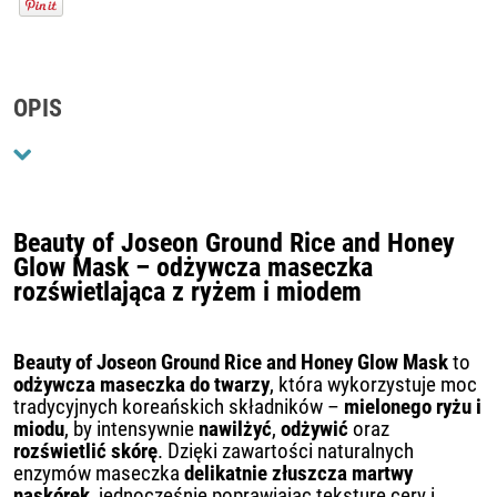
OPIS
Beauty of Joseon Ground Rice and Honey
Glow Mask – odżywcza maseczka
rozświetlająca z ryżem i miodem
Beauty of Joseon Ground Rice and Honey Glow Mask
to
odżywcza maseczka do twarzy
, która wykorzystuje moc
tradycyjnych koreańskich składników –
mielonego ryżu i
miodu
, by intensywnie
nawilżyć
,
odżywić
oraz
rozświetlić skórę
. Dzięki zawartości naturalnych
enzymów maseczka
delikatnie złuszcza martwy
naskórek
, jednocześnie poprawiając teksturę cery i