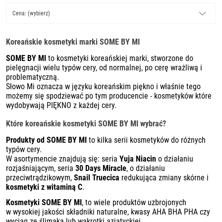
Cena: (wybierz)
Koreańskie kosmetyki marki SOME BY MI
SOME BY MI
to kosmetyki koreańskiej marki, stworzone do
pielęgnacji wielu typów cery, od normalnej, po cerę wrażliwą i
problematyczną.
Słowo Mi oznacza w języku koreańskim piękno i właśnie tego
możemy się spodziewać po tym producencie - kosmetyków które
wydobywają PIĘKNO z każdej cery.
Które koreańskie kosmetyki SOME BY MI wybrać?
Produkty od SOME BY MI
to kilka serii kosmetyków do różnych
typów cery.
W asortymencie znajdują się: seria
Yuja Niacin
o działaniu
rozjaśniającym, seria
30 Days Miracle
, o działaniu
przeciwtrądzikowym,
Snail Truecica
redukująca zmiany skórne i
kosmetyki z witaminą C
.
Kosmetyki SOME BY MI
, to
wiele produktów uzbrojonych
w wysokiej jakości składniki naturalne, kwasy AHA BHA PHA czy
wyciąg ze ślimaka lub wąkrotki azjatyckiej.