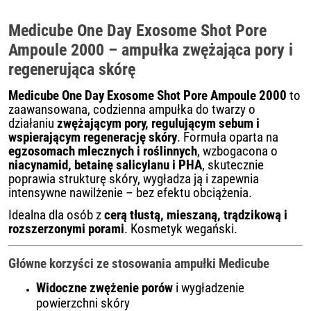
Medicube One Day Exosome Shot Pore
Ampoule 2000 – ampułka zwężająca pory i
regenerująca skórę
Medicube One Day Exosome Shot Pore Ampoule 2000
to
zaawansowana, codzienna ampułka do twarzy o
działaniu
zwężającym pory, regulującym sebum i
wspierającym regenerację skóry
. Formuła oparta na
egzosomach mlecznych i roślinnych
, wzbogacona o
niacynamid, betainę salicylanu i PHA
, skutecznie
poprawia strukturę skóry, wygładza ją i zapewnia
intensywne nawilżenie – bez efektu obciążenia.
Idealna dla osób z
cerą tłustą, mieszaną, trądzikową i
rozszerzonymi porami
. Kosmetyk wegański.
Główne korzyści ze stosowania ampułki Medicube
Widoczne zwężenie porów
i wygładzenie
powierzchni skóry