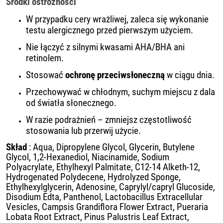
Środki ostrożności
W przypadku cery wrażliwej, zaleca się wykonanie
testu alergicznego przed pierwszym użyciem.
Nie łączyć z silnymi kwasami AHA/BHA ani
retinolem.
Stosować
ochronę przeciwsłoneczną
w ciągu dnia.
Przechowywać w chłodnym, suchym miejscu z dala
od światła słonecznego.
W razie podrażnień – zmniejsz częstotliwość
stosowania lub przerwij użycie.
Skład
: Aqua, Dipropylene Glycol, Glycerin, Butylene
Glycol, 1,2-Hexanediol, Niacinamide, Sodium
Polyacrylate, Ethylhexyl Palmitate, C12-14 Alketh-12,
Hydrogenated Polydecene, Hydrolyzed Sponge,
Ethylhexylglycerin, Adenosine, Caprylyl/capryl Glucoside,
Disodium Edta, Panthenol, Lactobacillus Extracellular
Vesicles, Campsis Grandiflora Flower Extract, Pueraria
Lobata Root Extract, Pinus Palustris Leaf Extract,